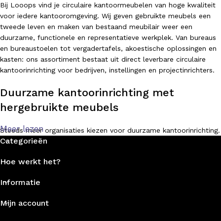
Bij Looops vind je circulaire kantoormeubelen van hoge kwaliteit
voor iedere kantooromgeving. Wij geven gebruikte meubels een
tweede leven en maken van bestaand meubilair weer een
duurzame, functionele en representatieve werkplek. Van bureaus
en bureaustoelen tot vergadertafels, akoestische oplossingen en
kasten: ons assortiment bestaat uit direct leverbare circulaire
kantoorinrichting voor bedrijven, instellingen en projectinrichters.
Duurzame kantoorinrichting met
hergebruikte meubels
Meer lezen
Steeds meer organisaties kiezen voor duurzame kantoorinrichting.
Categorieën
Met circulaire kantoormeubelen bespaar je niet alleen kosten,
maar verminder je ook de impact op het milieu. Bij Looops
Hoe werkt het?
geloven we in hergebruik, refurbishment en slim
meubelmanagement. Hierdoor kunnen gebruikte bureaus, stoelen
Informatie
en tafels opnieuw worden ingezet zonder in te leveren op
kwaliteit, uitstraling of comfort.
Mijn account
Onze collectie bestaat uit zorgvuldig geselecteerde tweedehands