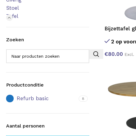
Stoel
Tafel
Bijzettafel 
Zoeken
2 op voor
€
80.00
Excl.
Productconditie
Refurb basic
8
Aantal personen