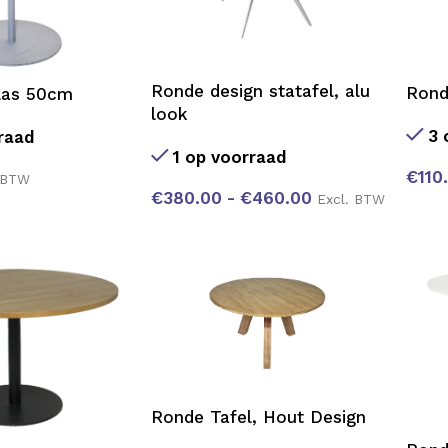
Ronde design statafel, alu
Rond
glas 50cm
look
3 
raad
1 op voorraad
€
110
 BTW
€
380.00
-
€
460.00
Excl. BTW
Ronde Tafel, Hout Design