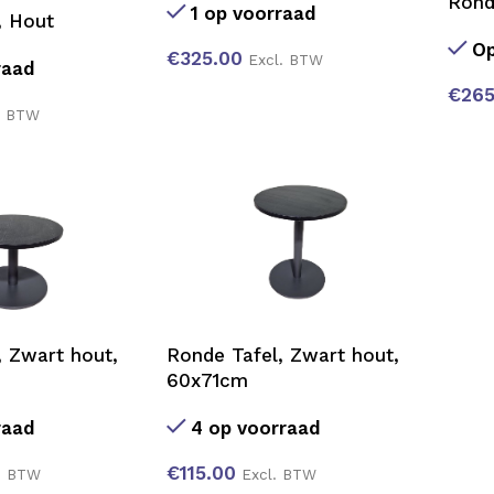
Rond
1 op voorraad
, Hout
Op
€
325.00
Excl. BTW
raad
€
265
. BTW
, Zwart hout,
Ronde Tafel, Zwart hout,
60x71cm
raad
4 op voorraad
€
115.00
. BTW
Excl. BTW