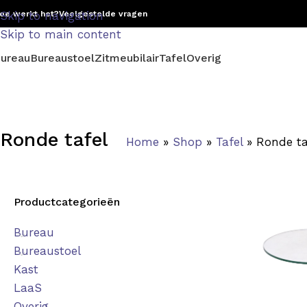
oe werkt het?
Skip to navigation
Veelgestelde vragen
Skip to main content
ureau
Bureaustoel
Zitmeubilair
Tafel
Overig
Ronde tafel
Home
»
Shop
»
Tafel
»
Ronde ta
Productcategorieën
Bureau
Bureaustoel
Kast
LaaS
Overig