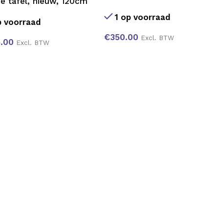
e tafel, nieuw, 120cm
1 op voorraad
 voorraad
€
350.00
Excl. BTW
.00
Excl. BTW