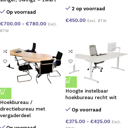
2 op voorraad
Op voorraad
€
450.00
Excl. BTW
€
700.00
-
€
780.00
Excl.
BTW
Hoogte instelbaar
hoekbureau recht wit
Hoekbureau /
directiebureau met
Op voorraad
vergaderdeel
€
375.00
-
€
425.00
Excl.
Op voorraad