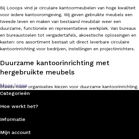
Bij Looops vind je circulaire kantoormeubelen van hoge kwaliteit
voor iedere kantooromgeving. Wij geven gebruikte meubels een
tweede leven en maken van bestaand meubilair weer een
duurzame, functionele en representatieve werkplek. Van bureaus
en bureaustoelen tot vergadertafels, akoestische oplossingen en
kasten: ons assortiment bestaat uit direct leverbare circulaire
kantoorinrichting voor bedrijven, instellingen en projectinrichters.
Duurzame kantoorinrichting met
hergebruikte meubels
Meer lezen
Steeds meer organisaties kiezen voor duurzame kantoorinrichting.
Categorieën
Met circulaire kantoormeubelen bespaar je niet alleen kosten,
maar verminder je ook de impact op het milieu. Bij Looops
Hoe werkt het?
geloven we in hergebruik, refurbishment en slim
meubelmanagement. Hierdoor kunnen gebruikte bureaus, stoelen
Informatie
en tafels opnieuw worden ingezet zonder in te leveren op
kwaliteit, uitstraling of comfort.
Mijn account