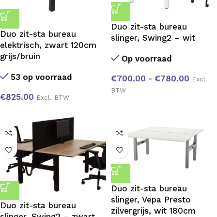
Duo zit-sta bureau
Duo zit-sta bureau
slinger, Swing2 – wit
elektrisch, zwart 120cm
grijs/bruin
Op voorraad
53 op voorraad
€
700.00
-
€
780.00
Excl.
BTW
€
825.00
Excl. BTW
Duo zit-sta bureau
slinger, Vepa Presto
Duo zit-sta bureau
zilvergrijs, wit 180cm
slinger, Swing2 – zwart