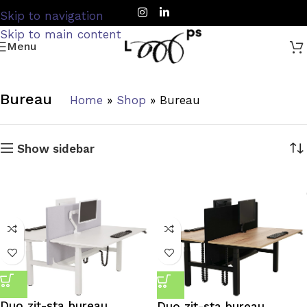
Skip to navigation
Skip to main content
Menu
Bureau
Home
»
Shop
»
Bureau
Show sidebar
Duo zit-sta bureau
Duo zit-sta bureau