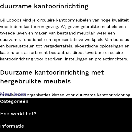
duurzame kantoorinrichting
Bij Looops vind je circulaire kantoormeubelen van hoge kwaliteit
voor iedere kantooromgeving. Wij geven gebruikte meubels een
tweede leven en maken van bestaand meubilair weer een
duurzame, functionele en representatieve werkplek. Van bureaus
en bureaustoelen tot vergadertafels, akoestische oplossingen en
kasten: ons assortiment bestaat uit direct leverbare circulaire
kantoorinrichting voor bedrijven, instellingen en projectinrichters.
Duurzame kantoorinrichting met
hergebruikte meubels
Meer lezen
Steeds meer organisaties kiezen voor duurzame kantoorinrichting.
Categorieën
Met circulaire kantoormeubelen bespaar je niet alleen kosten,
maar verminder je ook de impact op het milieu. Bij Looops
Hoe werkt het?
geloven we in hergebruik, refurbishment en slim
meubelmanagement. Hierdoor kunnen gebruikte bureaus, stoelen
Informatie
en tafels opnieuw worden ingezet zonder in te leveren op