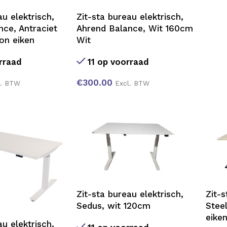
au elektrisch,
Zit-sta bureau elektrisch,
ce, Antraciet
Ahrend Balance, Wit 160cm
on eiken
Wit
rraad
11 op voorraad
€
300.00
l. BTW
Excl. BTW
Zit-sta bureau elektrisch,
Zit-s
Sedus, wit 120cm
Stee
eike
au elektrisch,