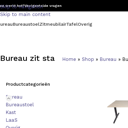
oe werkt het?
Skip to navigation
Veelgestelde vragen
Skip to main content
ureau
Bureaustoel
Zitmeubilair
Tafel
Overig
Bureau zit sta
Home
»
Shop
»
Bureau
»
Bu
Productcategorieën
Bureau
Bureaustoel
Kast
LaaS
Overig