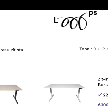
Toon
9
12
reau zit sta
Zit-s
Boks
22
€
300