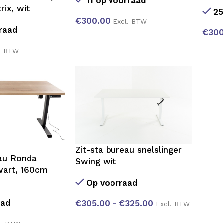
11 op voorraad
ix, wit
25
€
300.00
Excl. BTW
raad
€
300
. BTW
Zit-sta bureau snelslinger
eau Ronda
Swing wit
wart, 160cm
Op voorraad
aad
€
305.00
-
€
325.00
Excl. BTW