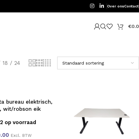
Over ons
Contact
€
0.
18
24
ta bureau elektrisch,
, wit/robson eik
2 op voorraad
.00
Excl. BTW