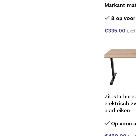
Markant matr
8 op voor
€
335.00
Excl
Zit-sta bur
elektrisch z
blad eiken
Op voorr
€
460.00