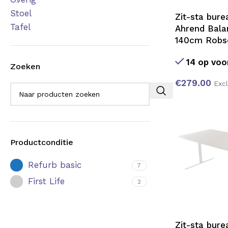
Stoel
Zit-sta bure
Tafel
Ahrend Balan
140cm Robs
14 op voo
Zoeken
€
279.00
Exc
Productconditie
Refurb basic
7
First Life
2
Zit-sta bure