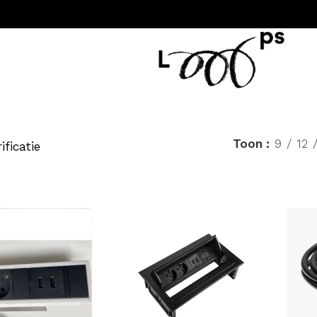
Toon
9
12
ificatie