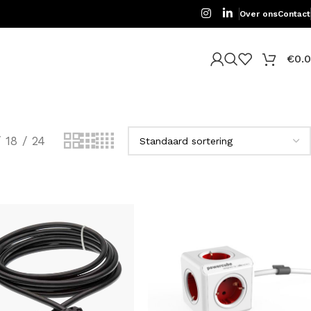
Over ons
Contact
€
0.
18
24