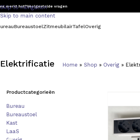
oe werkt het?
Skip to navigation
Veelgestelde vragen
Skip to main content
ureau
Bureaustoel
Zitmeubilair
Tafel
Overig
Elektrificatie
Home
»
Shop
»
Overig
»
Elektr
Productcategorieën
Bureau
Bureaustoel
Kast
LaaS
Overig