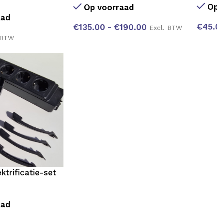
Op
Op voorraad
aad
€
45.
€
135.00
-
€
190.00
Excl. BTW
 BTW
ktrificatie-set
aad