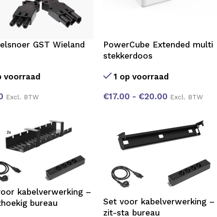
elsnoer GST Wieland
PowerCube Extended multi
stekkerdoos
 voorraad
1 op voorraad
0
€
17.00
-
€
20.00
Excl. BTW
Excl. BTW
voor kabelverwerking –
Set voor kabelverwerking –
thoekig bureau
zit-sta bureau