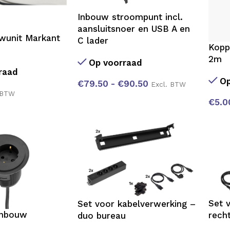
Inbouw stroompunt incl.
aansluitsnoer en USB A en
wunit Markant
C lader
Kopp
2m
Op voorraad
raad
Op
€
79.50
-
€
90.50
Excl. BTW
 BTW
€
5.0
Set 
Set voor kabelverwerking –
inbouw
rech
duo bureau