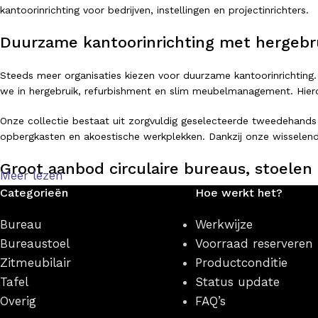
kantoorinrichting voor bedrijven, instellingen en projectinrichters.
Duurzame kantoorinrichting met hergebr
Steeds meer organisaties kiezen voor duurzame kantoorinrichting.
we in hergebruik, refurbishment en slim meubelmanagement. Hierdo
Onze collectie bestaat uit zorgvuldig geselecteerde tweedehands
opbergkasten en akoestische werkplekken. Dankzij onze wisselend
Groot aanbod circulaire bureaus, stoelen 
Meer lezen
Categorieën
Hoe werkt het?
Of je nu op zoek bent naar een ergonomische bureaustoel, een ve
producten zijn direct leverbaar en beschikbaar in verschillende sti
Bureau
Werkwijze
Bureaustoel
Voorraad reserveren
Populaire categorieën binnen onze webshop zijn:
Zitmeubilair
Productconditie
Circulaire bureaus
Tafel
Status update
Zit-sta bureaus
Overig
FAQ’s
Ergonomische bureaustoelen