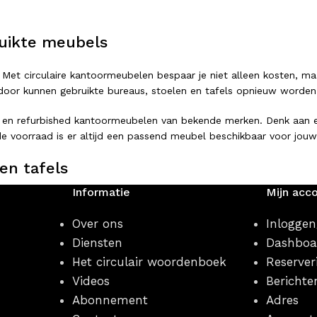
uikte meubels
 Met circulaire kantoormeubelen bespaar je niet alleen kosten, ma
or kunnen gebruikte bureaus, stoelen en tafels opnieuw worden ing
 en refurbished kantoormeubelen van bekende merken. Denk aan er
e voorraad is er altijd een passend meubel beschikbaar voor jouw
en tafels
Informatie
Mijn acc
rstelbaar bureau of een complete vergaderopstelling: bij Looops 
jlen, afmetingen en uitvoeringen.
Over ons
Inloggen
Diensten
Dashboa
Het circulair woordenboek
Reserver
Videos
Berichte
Abonnement
Adres