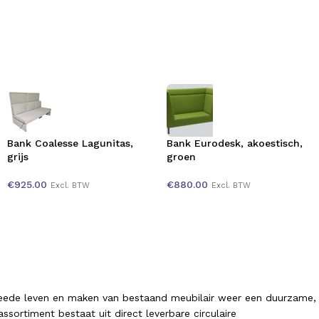
Bank Coalesse Lagunitas,
Bank Eurodesk, akoestisch,
grijs
groen
€
925.00
€
880.00
Excl. BTW
Excl. BTW
tweede leven en maken van bestaand meubilair weer een duurzame,
sortiment bestaat uit direct leverbare circulaire