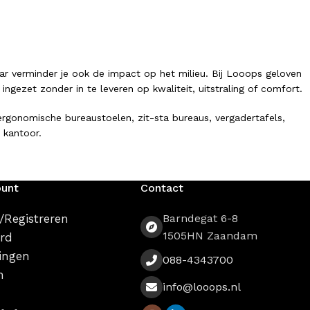
ar verminder je ook de impact op het milieu. Bij Looops geloven
ezet zonder in te leveren op kwaliteit, uitstraling of comfort.
gonomische bureaustoelen, zit-sta bureaus, vergadertafels,
 kantoor.
ount
Contact
vind je een breed assortiment circulaire kantoormeubelen. Onze
/Registreren
Barndegat 6-8
1505HN Zaandam
rd
ingen
088-4343700
n
info@looops.nl