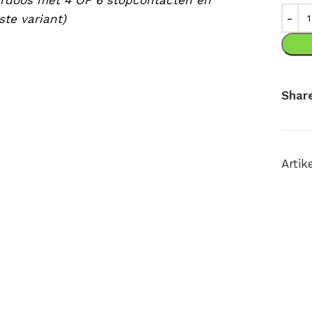
kerdoos met 4 OF 6 stopcontacten en
ste variant)
Share
Arti