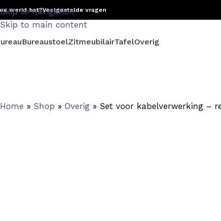
oe werkt het?
Skip to navigation
Veelgestelde vragen
Skip to main content
ureau
Bureaustoel
Zitmeubilair
Tafel
Overig
Home
»
Shop
»
Overig
»
Set voor kabelverwerking – r