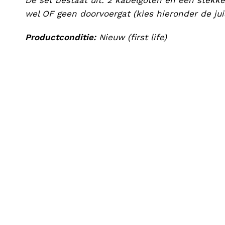
De set bestaat uit: 2 kabelgoten en een stek
wel OF geen doorvoergat (kies hieronder de jui
Productconditie:
Nieuw (first life)