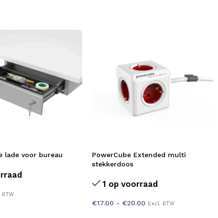
e lade voor bureau
PowerCube Extended multi
stekkerdoos
rraad
1 op voorraad
. BTW
€
17.00
-
€
20.00
Excl. BTW