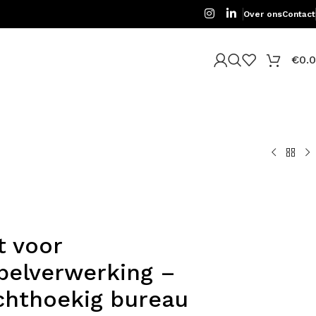
Over ons
Contact
€
0.
t voor
belverwerking –
chthoekig bureau