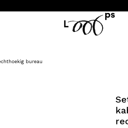
echthoekig bureau
Se
ka
re