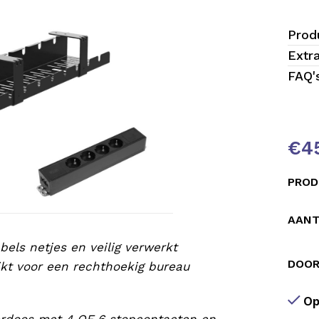
Prod
Extr
FAQ'
€
4
PROD
ten
AANT
bels netjes en veilig verwerkt
DOOR
ikt voor een rechthoekig bureau
Op