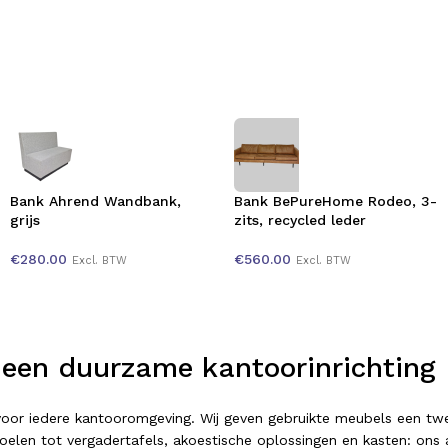
Bank Ahrend Wandbank,
Bank BePureHome Rodeo, 3-
grijs
zits, recycled leder
€
280.00
€
560.00
Excl. BTW
Excl. BTW
 een duurzame kantoorinrichting
t voor iedere kantooromgeving. Wij geven gebruikte meubels een 
elen tot vergadertafels, akoestische oplossingen en kasten: ons as