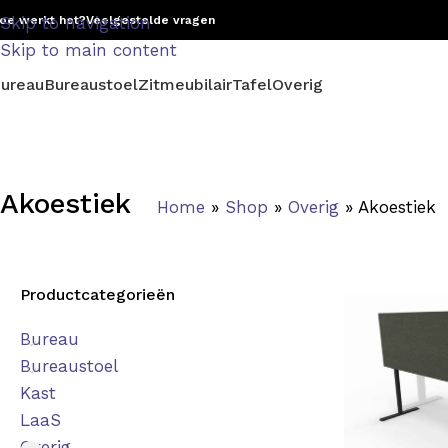
oe werkt het?
Skip to navigation
Veelgestelde vragen
Skip to main content
ureau
Bureaustoel
Zitmeubilair
Tafel
Overig
Akoestiek
Home
»
Shop
»
Overig
»
Akoestiek
Productcategorieën
Bureau
Bureaustoel
Kast
LaaS
Overig