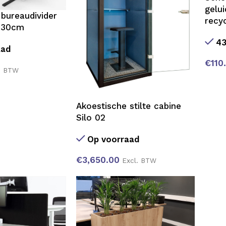
gelu
bureaudivider
recy
130cm
43
aad
€
110
. BTW
Akoestische stilte cabine
Silo 02
Op voorraad
€
3,650.00
Excl. BTW