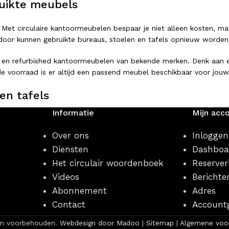
uikte meubels
 Met circulaire kantoormeubelen bespaar je niet alleen kosten, ma
or kunnen gebruikte bureaus, stoelen en tafels opnieuw worden ing
 en refurbished kantoormeubelen van bekende merken. Denk aan er
e voorraad is er altijd een passend meubel beschikbaar voor jouw
en tafels
Informatie
Mijn acc
rstelbaar bureau of een complete vergaderopstelling: bij Looops 
jlen, afmetingen en uitvoeringen.
Over ons
Inloggen
Diensten
Dashboa
Het circulair woordenboek
Reserver
Videos
Berichte
Abonnement
Adres
Contact
Account
en voorbehouden.
Webdesign door Madoo
|
Sitemap
|
Algemene voo