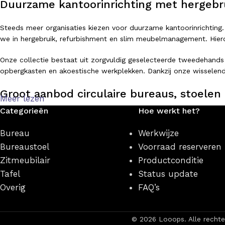
Duurzame kantoorinrichting met hergebr
Steeds meer organisaties kiezen voor duurzame kantoorinrichting.
we in hergebruik, refurbishment en slim meubelmanagement. Hierdo
Onze collectie bestaat uit zorgvuldig geselecteerde tweedehands
opbergkasten en akoestische werkplekken. Dankzij onze wisselend
Groot aanbod circulaire bureaus, stoelen 
Meer lezen
Categorieën
Hoe werkt het?
Of je nu op zoek bent naar een ergonomische bureaustoel, een ve
producten zijn direct leverbaar en beschikbaar in verschillende sti
Bureau
Werkwijze
Bureaustoel
Voorraad reserveren
Populaire categorieën binnen onze webshop zijn:
Zitmeubilair
Productconditie
Circulaire bureaus
Tafel
Status update
Zit-sta bureaus
Overig
FAQ’s
Ergonomische bureaustoelen
Vergaderstoelen
Vergadertafels
© 2026 Looops. Alle recht