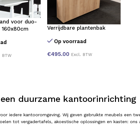
and voor duo-
Verrijdbare plantenbak
t 160x80cm
Op voorraad
aad
€
495.00
Excl. BTW
. BTW
 een duurzame kantoorinrichting
t voor iedere kantooromgeving. Wij geven gebruikte meubels een 
elen tot vergadertafels, akoestische oplossingen en kasten: ons as