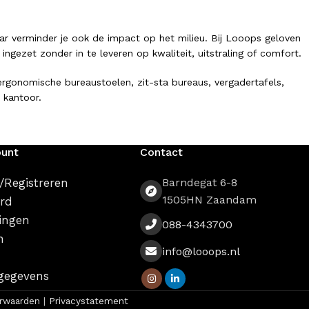
ar verminder je ook de impact op het milieu. Bij Looops geloven
ezet zonder in te leveren op kwaliteit, uitstraling of comfort.
gonomische bureaustoelen, zit-sta bureaus, vergadertafels,
 kantoor.
ount
Contact
vind je een breed assortiment circulaire kantoormeubelen. Onze
/Registreren
Barndegat 6-8
1505HN Zaandam
rd
ingen
088-4343700
n
info@looops.nl
gegevens
rwaarden
|
Privacystatement