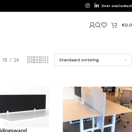
Over ons
Contact
€
0.
18
24
idingswand