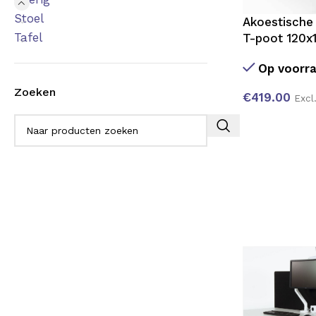
Stoel
Akoestische 
Tafel
T-poot 120x
Op voorr
Zoeken
€
419.00
Excl