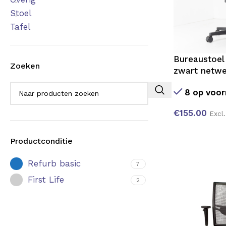
Stoel
Tafel
Bureaustoel
Zoeken
zwart netw
8 op voor
€
155.00
Excl
Productconditie
Refurb basic
7
First Life
2