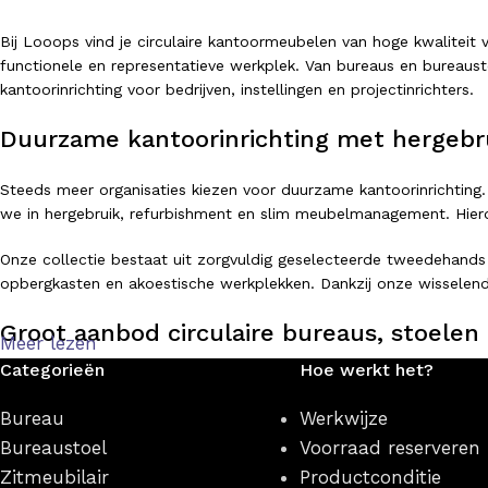
Bij Looops vind je circulaire kantoormeubelen van hoge kwalitei
functionele en representatieve werkplek. Van bureaus en bureausto
kantoorinrichting voor bedrijven, instellingen en projectinrichters.
Duurzame kantoorinrichting met hergebr
Steeds meer organisaties kiezen voor duurzame kantoorinrichting.
we in hergebruik, refurbishment en slim meubelmanagement. Hierdo
Onze collectie bestaat uit zorgvuldig geselecteerde tweedehands
opbergkasten en akoestische werkplekken. Dankzij onze wisselend
Groot aanbod circulaire bureaus, stoelen 
Meer lezen
Categorieën
Hoe werkt het?
Of je nu op zoek bent naar een ergonomische bureaustoel, een ve
producten zijn direct leverbaar en beschikbaar in verschillende sti
Bureau
Werkwijze
Bureaustoel
Voorraad reserveren
Populaire categorieën binnen onze webshop zijn:
Zitmeubilair
Productconditie