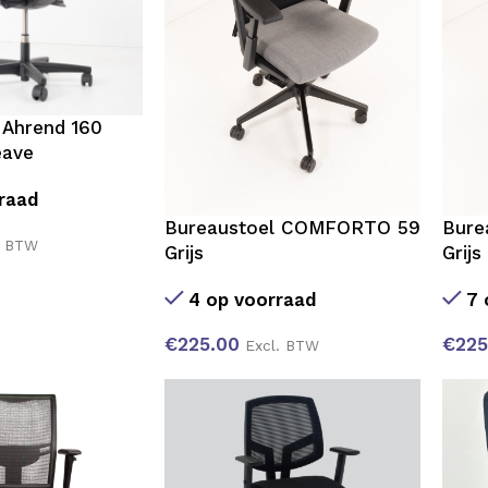
 Ahrend 160
eave
raad
Bureaustoel COMFORTO 59
Bure
. BTW
Grijs
Grijs
4 op voorraad
7 
€
225.00
€
225
Excl. BTW