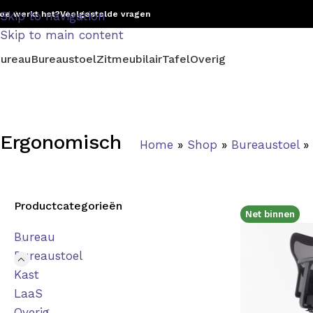
oe werkt het?
Skip to navigation
Veelgestelde vragen
Skip to main content
ureau
Bureaustoel
Zitmeubilair
Tafel
Overig
Ergonomisch
Home
»
Shop
»
Bureaustoel
»
Productcategorieën
Net binnen
Bureau
Bureaustoel
Kast
LaaS
Overig