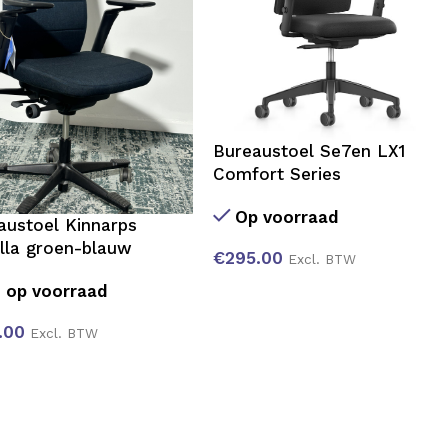
Bureaustoel Se7en LX1
Comfort Series
Op voorraad
austoel Kinnarps
lla groen-blauw
€
295.00
Excl. BTW
 op voorraad
.00
Excl. BTW