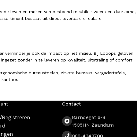
tweede leven en maken van bestaand meubilair weer een duurzame,
sortiment bestaat uit direct leverbare circulaire
ar verminder je ook de impact op het milieu. Bij Looops geloven
ezet zonder in te leveren op kwaliteit, uitstraling of comfort.
gonomische bureaustoelen, zit-sta bureaus, vergadertafels,
 kantoor.
ount
Contact
vind je een breed assortiment circulaire kantoormeubelen. Onze
/Registreren
Barndegat 6-8
1505HN Zaandam
rd
ingen
088-4343700