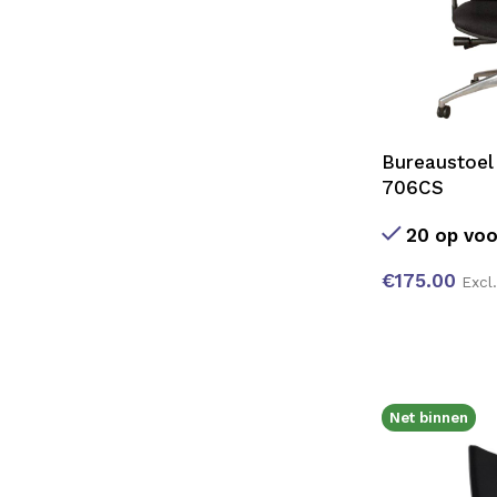
Bureaustoel
706CS
20 op voo
€
175.00
Excl
Net binnen