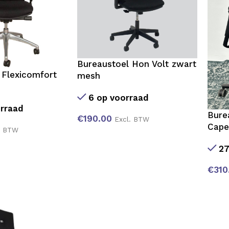
Bureaustoel Hon Volt zwart
 Flexicomfort
mesh
6 op voorraad
rraad
Bure
€
190.00
Excl. BTW
Cape
. BTW
27
€
310