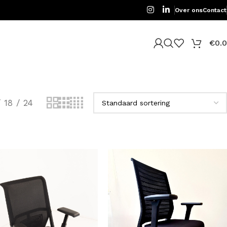
Over ons
Contact
€
0.
18
24