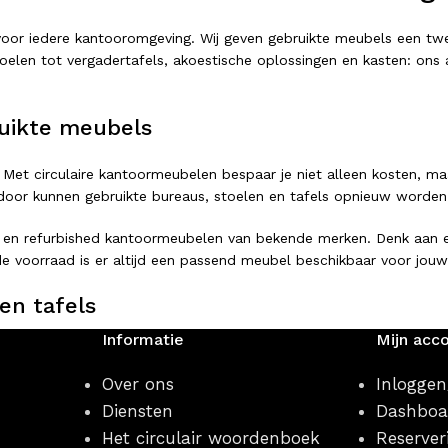
t voor iedere kantooromgeving. Wij geven gebruikte meubels een 
elen tot vergadertafels, akoestische oplossingen en kasten: ons as
uikte meubels
 Met circulaire kantoormeubelen bespaar je niet alleen kosten, ma
or kunnen gebruikte bureaus, stoelen en tafels opnieuw worden ing
 en refurbished kantoormeubelen van bekende merken. Denk aan er
e voorraad is er altijd een passend meubel beschikbaar voor jouw
en tafels
Informatie
Mijn acc
rstelbaar bureau of een complete vergaderopstelling: bij Looops 
jlen, afmetingen en uitvoeringen.
Over ons
Inloggen
Diensten
Dashboa
Het circulair woordenboek
Reserver