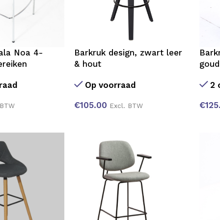
ala Noa 4-
Barkruk design, zwart leer
Bark
ereiken
& hout
goud
raad
Op voorraad
2 
€
105.00
€
125
 BTW
Excl. BTW