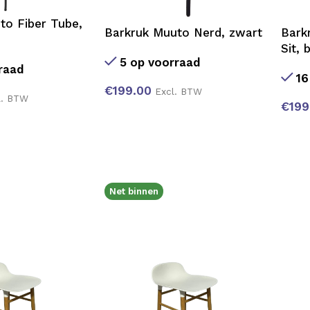
to Fiber Tube,
Bark
Barkruk Muuto Nerd, zwart
Sit, 
5 op voorraad
raad
16
€
199.00
Excl. BTW
l. BTW
€
199
Net binnen