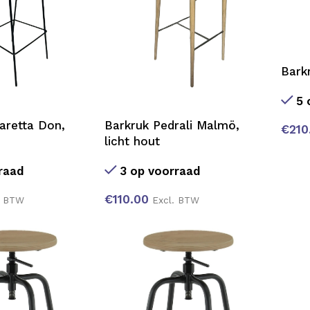
Bark
5 
aretta Don,
Barkruk Pedrali Malmö,
€
210
licht hout
raad
3 op voorraad
€
110.00
. BTW
Excl. BTW