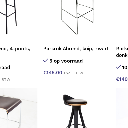
end, 4-poots,
Barkruk Ahrend, kuip, zwart
Bark
donk
5 op voorraad
raad
10
€
145.00
Excl. BTW
€
140
. BTW