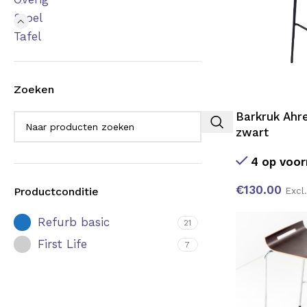
Stoel
Tafel
Zoeken
Barkruk Ahr
zwart
4 op voor
€
130.00
Productconditie
Excl
Refurb basic
21
First Life
7