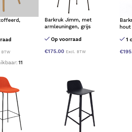
Barkruk Jimm, met
offeerd,
Bark
armleuningen, grijs
hout
Op voorraad
rraad
1 
€
175.00
€
195
Excl. BTW
. BTW
ikbaar:
11