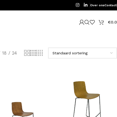
Over ons
Contact
€
0.
18
24