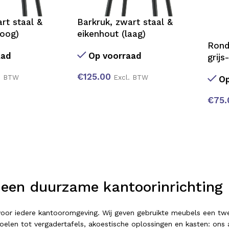
rt staal &
Barkruk, zwart staal &
hoog)
eikenhout (laag)
Rond
aad
Op voorraad
grijs
€
125.00
. BTW
Excl. BTW
Op
€
75.
 een duurzame kantoorinrichting
t voor iedere kantooromgeving. Wij geven gebruikte meubels een 
elen tot vergadertafels, akoestische oplossingen en kasten: ons as