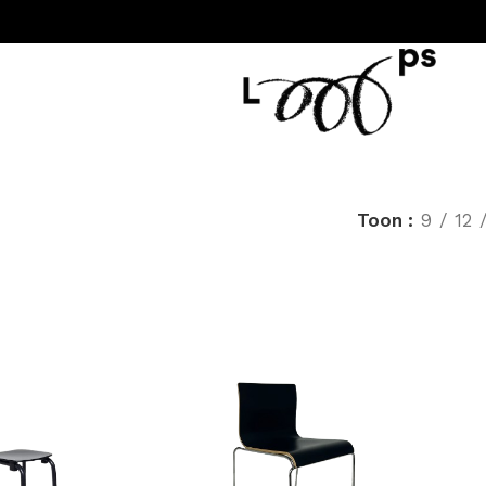
Toon
9
12