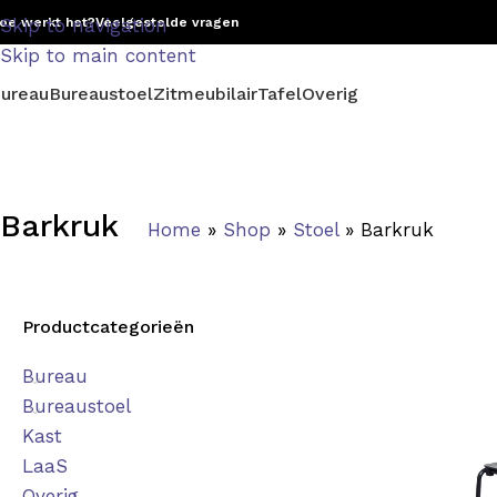
oe werkt het?
Skip to navigation
Veelgestelde vragen
Skip to main content
ureau
Bureaustoel
Zitmeubilair
Tafel
Overig
Barkruk
Home
»
Shop
»
Stoel
»
Barkruk
Productcategorieën
Bureau
Bureaustoel
Kast
LaaS
Overig