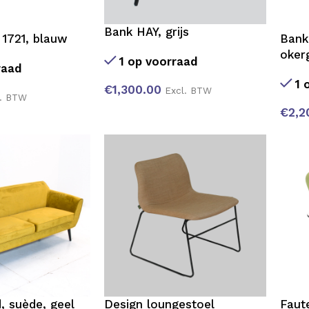
Bank HAY, grijs
Bank
 1721, blauw
oker
1 op voorraad
raad
1 
€
1,300.00
Excl. BTW
l. BTW
€
2,2
 suède, geel
Design loungestoel
Faute