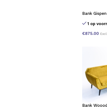
Bank Gispen
1 op voor
€
875.00
Exc
Bank Woood,