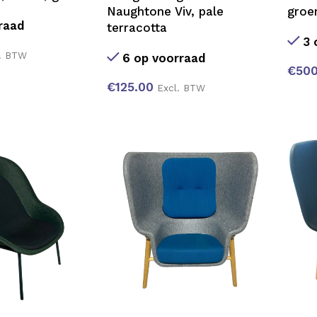
Naughtone Viv, pale
groe
raad
terracotta
3 
. BTW
6 op voorraad
€
500
€
125.00
Excl. BTW