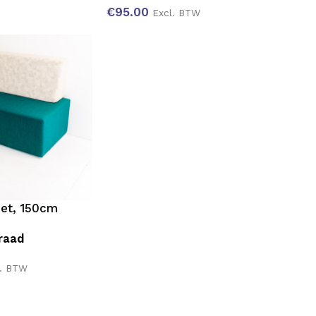
€
95.00
Excl. BTW
et, 150cm
raad
l. BTW