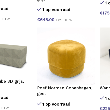
1 
raad
1 op voorraad
€
175
l. BTW
€
645.00
Excl. BTW
be 3D grijs,
Poef Norman Copenhagen,
Wand
geel
raad
1 
1 op voorraad
. BTW
€
225