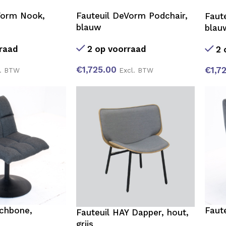
Vorm Nook,
Fauteuil DeVorm Podchair,
Faut
blauw
blauw
raad
2 op voorraad
2 
€
1,725.00
€
1,7
l. BTW
Excl. BTW
tchbone,
Faute
Fauteuil HAY Dapper, hout,
grijs