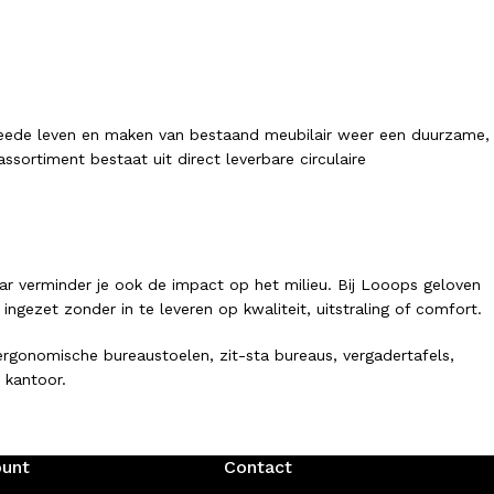
tweede leven en maken van bestaand meubilair weer een duurzame,
sortiment bestaat uit direct leverbare circulaire
ar verminder je ook de impact op het milieu. Bij Looops geloven
ezet zonder in te leveren op kwaliteit, uitstraling of comfort.
gonomische bureaustoelen, zit-sta bureaus, vergadertafels,
 kantoor.
ount
Contact
vind je een breed assortiment circulaire kantoormeubelen. Onze