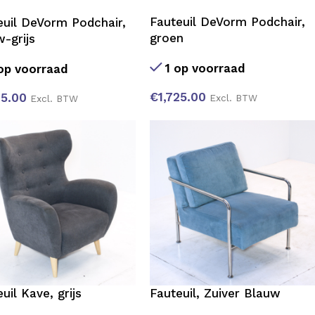
Fauteuil DeVorm Podchair,
euil DeVorm Podchair,
groen
-grijs
1 op voorraad
op voorraad
€
1,725.00
25.00
Excl. BTW
Excl. BTW
uil Kave, grijs
Fauteuil, Zuiver Blauw