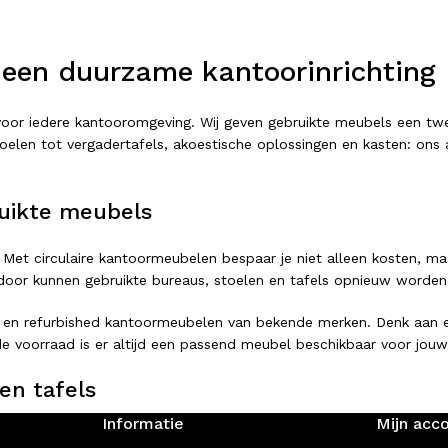
 een duurzame kantoorinrichting
t voor iedere kantooromgeving. Wij geven gebruikte meubels een 
elen tot vergadertafels, akoestische oplossingen en kasten: ons as
uikte meubels
 Met circulaire kantoormeubelen bespaar je niet alleen kosten, ma
or kunnen gebruikte bureaus, stoelen en tafels opnieuw worden ing
 en refurbished kantoormeubelen van bekende merken. Denk aan er
e voorraad is er altijd een passend meubel beschikbaar voor jouw
en tafels
Informatie
Mijn acc
rstelbaar bureau of een complete vergaderopstelling: bij Looops 