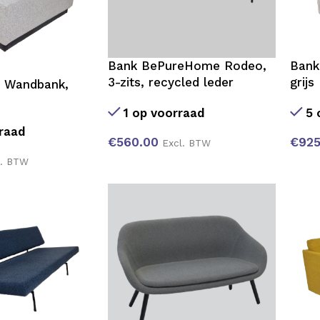
Bank BePureHome Rodeo,
Bank
3-zits, recycled leder
grijs
d Wandbank,
1 op voorraad
5 
raad
€
560.00
€
925
Excl. BTW
l. BTW