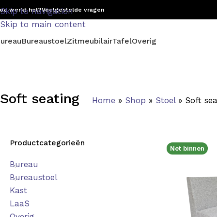
oe werkt het?
Skip to navigation
Veelgestelde vragen
Skip to main content
ureau
Bureaustoel
Zitmeubilair
Tafel
Overig
Soft seating
Home
»
Shop
»
Stoel
»
Soft sea
Productcategorieën
Net binnen
Bureau
Bureaustoel
Kast
LaaS
Overig