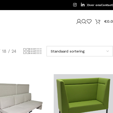
Over ons
Contact
€
0.
18
24