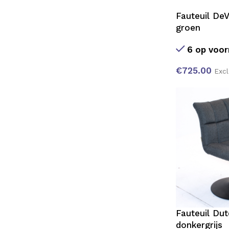
Fauteuil De
groen
6 op voor
€
725.00
Exc
Fauteuil Du
donkergrijs