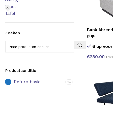
Stoel
Tafel
Bank Ahren
Zoeken
grijs
6 op voor
€
280.00
Exc
Productconditie
Refurb basic
24