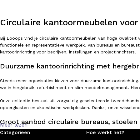
Circulaire kantoormeubelen voor
Bij Looops vind je circulaire kantoormeubelen van hoge kwalitei
functionele en representatieve werkplek. Van bureaus en bureausto
kantoorinrichting voor bedrijven, instellingen en projectinrichters.
Duurzame kantoorinrichting met hergebr
Steeds meer organisaties kiezen voor duurzame kantoorinrichting.
we in hergebruik, refurbishment en slim meubelmanagement. Hierdo
Onze collectie bestaat uit zorgvuldig geselecteerde tweedehands
opbergkasten en akoestische werkplekken. Dankzij onze wisselend
Groot aanbod circulaire bureaus, stoelen 
Meer lezen
Categorieën
Hoe werkt het?
Of je nu op zoek bent naar een ergonomische bureaustoel, een ve