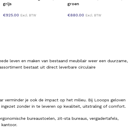
grijs
groen
€
925.00
€
880.00
Excl. BTW
Excl. BTW
tweede leven en maken van bestaand meubilair weer een duurzame,
sortiment bestaat uit direct leverbare circulaire
ar verminder je ook de impact op het milieu. Bij Looops geloven
ezet zonder in te leveren op kwaliteit, uitstraling of comfort.
gonomische bureaustoelen, zit-sta bureaus, vergadertafels,
 kantoor.