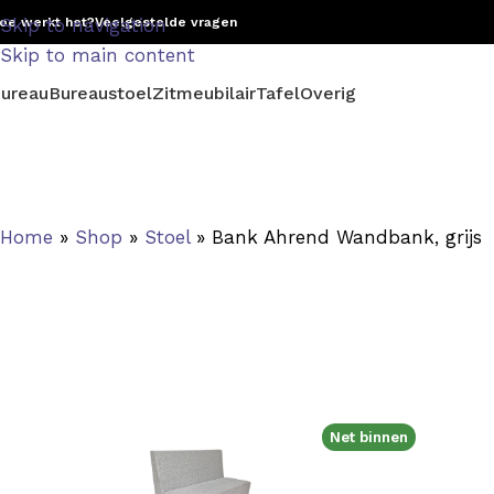
oe werkt het?
Skip to navigation
Veelgestelde vragen
Skip to main content
ureau
Bureaustoel
Zitmeubilair
Tafel
Overig
Home
»
Shop
»
Stoel
»
Bank Ahrend Wandbank, grijs
Net binnen