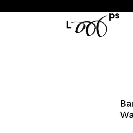
Ba
Wa