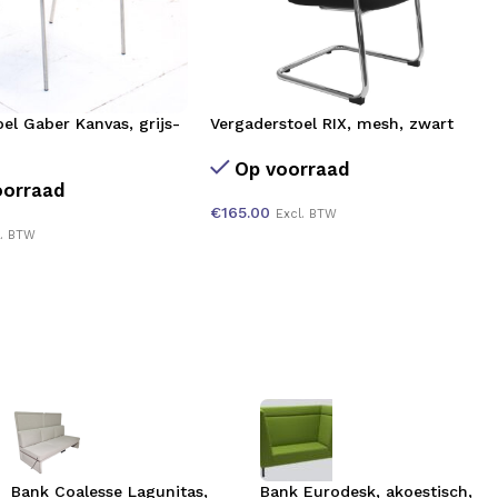
el Gaber Kanvas, grijs-
Vergaderstoel RIX, mesh, zwart
Op voorraad
oorraad
€
165.00
Excl. BTW
l. BTW
Bank Coalesse Lagunitas,
Bank Eurodesk, akoestisch,