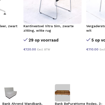
leer, zwart
Kantinestoel Vitra Sim, zwarte
Vergadersto
zitting, witte rug
wit
29 op voorraad
5 op v
€
120.00
€
110.00
Excl. BTW
Exc
Bank Ahrend Wandbank,
Bank BePureHome Rodeo, 3-