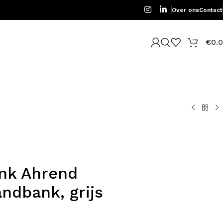
Over ons
Contact
€
0.
nk Ahrend
ndbank, grijs