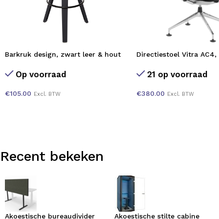
Barkruk design, zwart leer & hout
Directiestoel Vitra AC4, 
Op voorraad
21 op voorraad
€
105.00
€
380.00
Excl. BTW
Excl. BTW
Recent bekeken
Akoestische bureaudivider
Akoestische stilte cabine