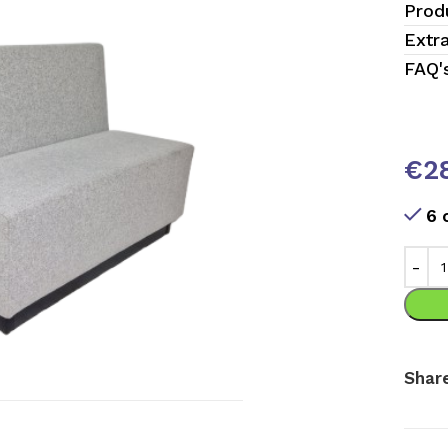
Prod
Extr
FAQ'
€
2
6 
ten
Share