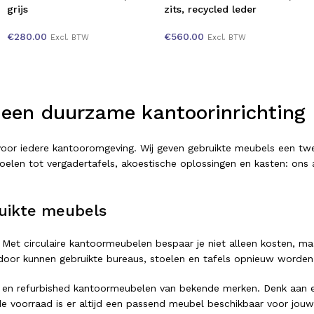
grijs
zits, recycled leder
€
280.00
€
560.00
Excl. BTW
Excl. BTW
 een duurzame kantoorinrichting
t voor iedere kantooromgeving. Wij geven gebruikte meubels een 
elen tot vergadertafels, akoestische oplossingen en kasten: ons as
uikte meubels
 Met circulaire kantoormeubelen bespaar je niet alleen kosten, ma
or kunnen gebruikte bureaus, stoelen en tafels opnieuw worden ing
 en refurbished kantoormeubelen van bekende merken. Denk aan er
e voorraad is er altijd een passend meubel beschikbaar voor jouw