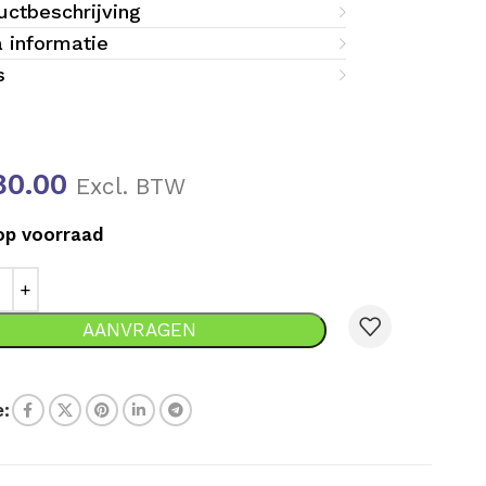
uctbeschrijving
a informatie
s
80.00
Excl. BTW
op voorraad
AANVRAGEN
: