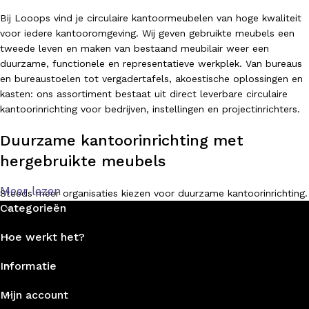
Bij Looops vind je circulaire kantoormeubelen van hoge kwaliteit
voor iedere kantooromgeving. Wij geven gebruikte meubels een
tweede leven en maken van bestaand meubilair weer een
duurzame, functionele en representatieve werkplek. Van bureaus
en bureaustoelen tot vergadertafels, akoestische oplossingen en
kasten: ons assortiment bestaat uit direct leverbare circulaire
kantoorinrichting voor bedrijven, instellingen en projectinrichters.
Duurzame kantoorinrichting met
hergebruikte meubels
Meer lezen
Steeds meer organisaties kiezen voor duurzame kantoorinrichting.
Categorieën
Met circulaire kantoormeubelen bespaar je niet alleen kosten,
maar verminder je ook de impact op het milieu. Bij Looops
Hoe werkt het?
geloven we in hergebruik, refurbishment en slim
meubelmanagement. Hierdoor kunnen gebruikte bureaus, stoelen
Informatie
en tafels opnieuw worden ingezet zonder in te leveren op
kwaliteit, uitstraling of comfort.
Mijn account