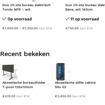
Duo zit-sta bureau elektrisch
Duo zit-sta bureau elekt
Tondo NPR – wit
Bene, wit 140cm
Op voorraad
11 op voorraad
€
1,000.00
-
€
1,350.00
€
750.00
Excl. BTW
Excl. BTW
Recent bekeken
Akoestische bureaudivider
Akoestische stilte cabine
T-poot 120x130cm
Silo 02
€
419.00
€
3,650.00
Excl. BTW
Excl. BTW