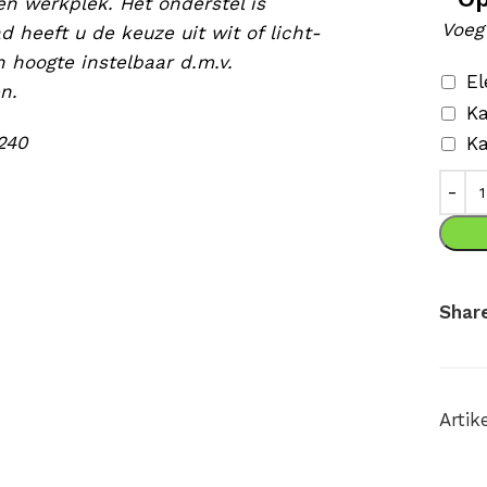
n werkplek. Het onderstel is
Voeg
lad heeft u de keuze uit wit of licht-
 hoogte instelbaar d.m.v.
El
n.
K
240
Ka
Share
Arti