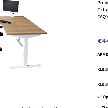
Prod
Extr
FAQ'
€
4
AFME
KLEU
KLEU
ten
Op
Op