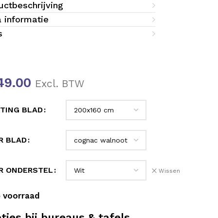
uctbeschrijving
a informatie
s
49.00
Excl. BTW
TING BLAD
R BLAD
R ONDERSTEL
Wissen
 voorraad
ties bij bureaus & tafels