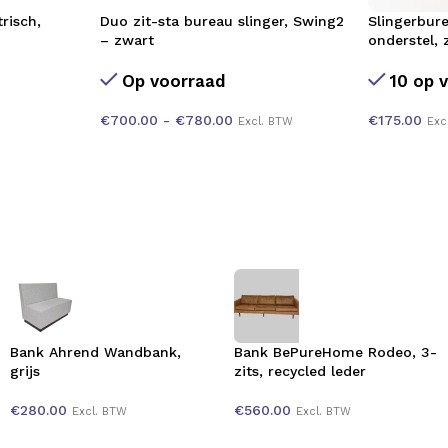
risch,
Duo zit-sta bureau slinger, Swing2
Slingerbur
– zwart
onderstel, 
Op voorraad
10 op 
€
700.00
-
€
780.00
€
175.00
Excl. BTW
Exc
Bank Ahrend Wandbank,
Bank BePureHome Rodeo, 3-
grijs
zits, recycled leder
€
280.00
€
560.00
Excl. BTW
Excl. BTW