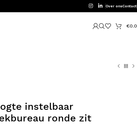
Over ons
Contact
€
0.
ogte instelbaar
ekbureau ronde zit