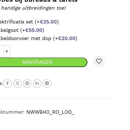
 handige uitbreidingen toe!
ektrificatie set
(+
€
25.00
)
abelgoot
(+
€
55.00
)
beldoorvoer met dop
(+
€
20.00
)
AANVRAGEN
:
kelnummer:
NWWBHO_RO_LOO_