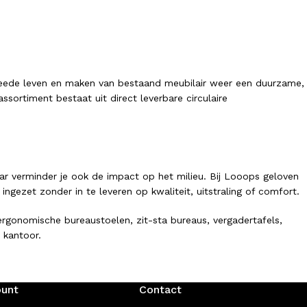
tweede leven en maken van bestaand meubilair weer een duurzame,
sortiment bestaat uit direct leverbare circulaire
ar verminder je ook de impact op het milieu. Bij Looops geloven
ezet zonder in te leveren op kwaliteit, uitstraling of comfort.
gonomische bureaustoelen, zit-sta bureaus, vergadertafels,
 kantoor.
ount
Contact
vind je een breed assortiment circulaire kantoormeubelen. Onze