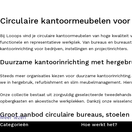
Circulaire kantoormeubelen voor
Bij Looops vind je circulaire kantoormeubelen van hoge kwalitei
functionele en representatieve werkplek. Van bureaus en bureausto
kantoorinrichting voor bedrijven, instellingen en projectinrichters.
Duurzame kantoorinrichting met hergebr
Steeds meer organisaties kiezen voor duurzame kantoorinrichting.
we in hergebruik, refurbishment en slim meubelmanagement. Hierdo
Onze collectie bestaat uit zorgvuldig geselecteerde tweedehands
opbergkasten en akoestische werkplekken. Dankzij onze wisselend
Groot aanbod circulaire bureaus, stoelen 
Meer lezen
Categorieën
Hoe werkt het?
Of je nu op zoek bent naar een ergonomische bureaustoel, een ve