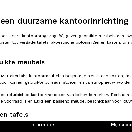
 een duurzame kantoorinrichting
t voor iedere kantooromgeving. Wij geven gebruikte meubels een 
elen tot vergadertafels, akoestische oplossingen en kasten: ons as
uikte meubels
 Met circulaire kantoormeubelen bespaar je niet alleen kosten, ma
or kunnen gebruikte bureaus, stoelen en tafels opnieuw worden ing
 en refurbished kantoormeubelen van bekende merken. Denk aan er
e voorraad is er altijd een passend meubel beschikbaar voor jouw
en tafels
Informatie
Mijn acc
rstelbaar bureau of een complete vergaderopstelling: bij Looops 