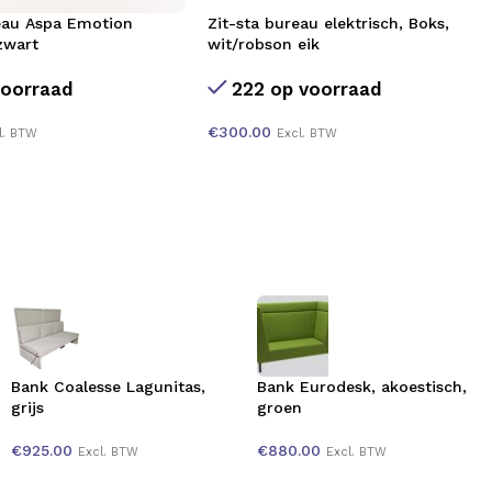
eau Aspa Emotion
Zit-sta bureau elektrisch, Boks,
zwart
wit/robson eik
voorraad
222 op voorraad
€
300.00
l. BTW
Excl. BTW
Bank Coalesse Lagunitas,
Bank Eurodesk, akoestisch,
grijs
groen
€
925.00
€
880.00
Excl. BTW
Excl. BTW