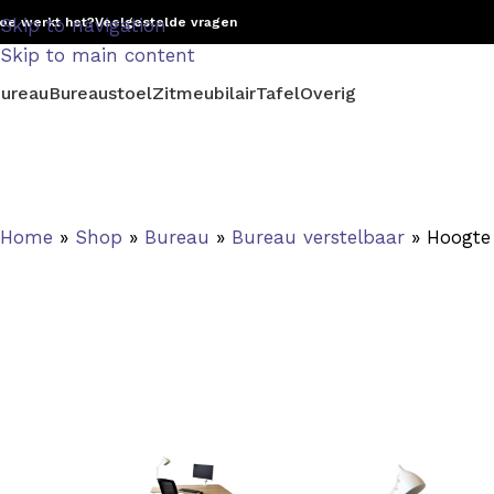
oe werkt het?
Skip to navigation
Veelgestelde vragen
Skip to main content
ureau
Bureaustoel
Zitmeubilair
Tafel
Overig
Home
»
Shop
»
Bureau
»
Bureau verstelbaar
»
Hoogte 