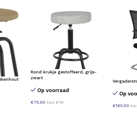
Rond krukje gestoffeerd, grijs-
zwart
eikenhout
Vergaderst
Op voorraad
Op voo
€
75.00
Excl. BTW
€
165.00
Exc