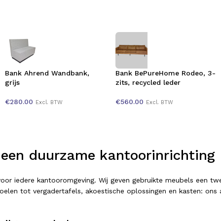
Bank Ahrend Wandbank,
Bank BePureHome Rodeo, 3-
grijs
zits, recycled leder
€
280.00
€
560.00
Excl. BTW
Excl. BTW
 een duurzame kantoorinrichting
t voor iedere kantooromgeving. Wij geven gebruikte meubels een 
elen tot vergadertafels, akoestische oplossingen en kasten: ons as