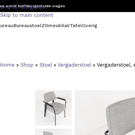
oe werkt het?
Skip to navigation
Veelgestelde vragen
Skip to main content
ureau
Bureaustoel
Zitmeubilair
Tafel
Overig
Home
»
Shop
»
Stoel
»
Vergaderstoel
»
Vergaderstoel, 