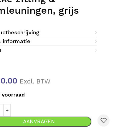
mleuningen, grijs
uctbeschrijving
a informatie
s
50.00
Excl. BTW
 voorraad
AANVRAGEN