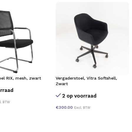
oel RIX, mesh, zwart
Vergaderstoel, Vitra Softshell,
Zwart
rraad
2 op voorraad
l. BTW
€
300.00
Excl. BTW