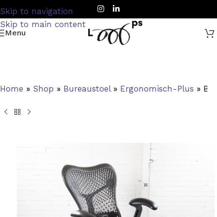
Skip to navigation
Skip to main content
Menu
Home
»
Shop
»
Bureaustoel
»
Ergonomisch-Plus
»
Bur