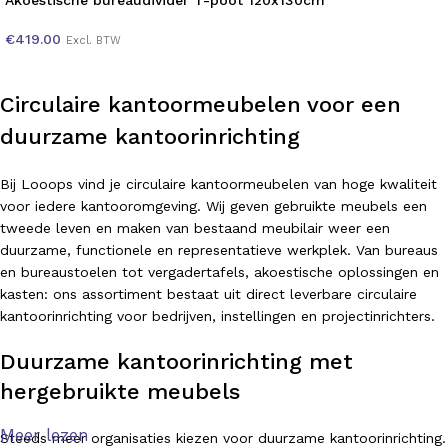
Akoestische bureaudivider T-poot 120x130cm
€
419.00
Excl. BTW
Circulaire kantoormeubelen voor een
duurzame kantoorinrichting
Bij Looops vind je circulaire kantoormeubelen van hoge kwaliteit
voor iedere kantooromgeving. Wij geven gebruikte meubels een
tweede leven en maken van bestaand meubilair weer een
duurzame, functionele en representatieve werkplek. Van bureaus
en bureaustoelen tot vergadertafels, akoestische oplossingen en
kasten: ons assortiment bestaat uit direct leverbare circulaire
kantoorinrichting voor bedrijven, instellingen en projectinrichters.
Duurzame kantoorinrichting met
hergebruikte meubels
Meer lezen
Steeds meer organisaties kiezen voor duurzame kantoorinrichting.